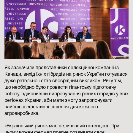
Як зазначили представники селекційної компанії із
Канади, вихід їхніх гібридів на ринок України готувався
дуже ретельно і став своєрідним викликом. Річ у тім,
що необхідно було провести гігантську підготовчу
роботу, здійснивши випробування різних гібридів у всіх
регіонах Украї­ни, аби мати змогу запропонувати
найбільш ефективні рішення для кожного
агровиробника.
«Український ринок має величезний потенціал. При
цьому кожен фермер прагне розвивати своє