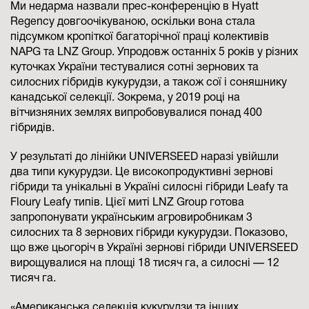
Ми недарма назвали прес-конференцію в Hyatt
Regency довгоочікуваною, оскільки вона стала
підсумком кропіткої багаторічної праці колективів
NAPG та LNZ Group. Упродовж останніх 5 років у різних
куточках України тестувалися сотні зернових та
силосних гібридів кукурудзи, а також сої і соняшнику
канадської селекції. Зокрема, у 2019 році на
вітчизняних землях випробовувалися понад 400
гібридів.
У результаті до лінійки UNIVERSEED наразі увійшли
два типи кукурудзи. Це високопродуктивні зернові
гібриди та унікальні в Україні силосні гібриди Leafy та
Floury Leafy типів. Цієї миті LNZ Group готова
запропонувати українським агровиробникам 3
силосних та 8 зернових гібриди кукурудзи. Показово,
що вже цьогоріч в Україні зернові гібриди UNIVERSEED
вирощувалися на площі 18 тисяч га, а силосні — 12
тисяч га.
«Американська селекція кукурудзи та інших