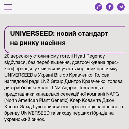
UNIVERSEED: новий стандарт
на ринку насіння
20 вересня у столичному готелі Hyatt Regency
відбулася, без перебільшення, довгоочікувана прес-
конференція, у якій взяли участь керівник напрямку
UNIVERSEED в Україні Віктор Кравченко, Голова
наглядової ради LNZ Group Дмитро Кравченко, голова
дистриб’юції компанії LNZ Андрій Полтавець і
представники канадської селекційної компанії NAPG
(North American Plant Genetic) Клер Кован та Джон
Кован. Захід було присвячено презентації насіннєвого
бренду UNIVERSEED та виходу перших гібридів на
український ринок.