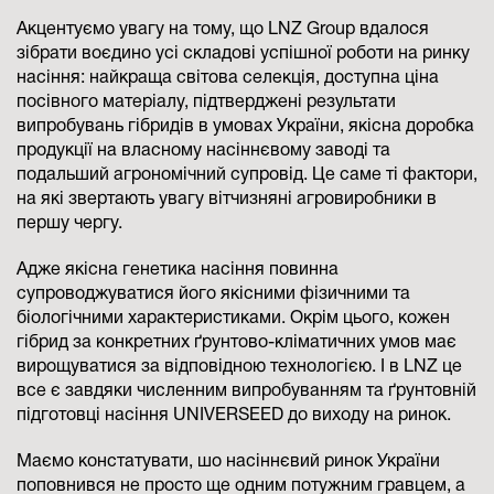
Акцентуємо увагу на тому, що LNZ Group вдалося
зібрати воєдино усі складові успішної роботи на ринку
насіння: найкраща світова селекція, доступна ціна
посівного мате­ріалу, підтверджені результати
випробувань гібридів в умовах України, якісна доробка
продукції на власному насіннєвому заводі та
подальший агрономічний супровід. Це саме ті фактори,
на які звертають увагу вітчизняні агровиробники в
першу чергу.
Адже якісна генетика насіння повинна
супроводжуватися його якісними фізичними та
біологічними характеристиками. Окрім цього, кожен
гібрид за конкретних ґрунтово-кліматичних умов має
вирощуватися за відповідною технологією. І в LNZ це
все є завдяки численним випробуванням та ґрунтовній
підготовці насіння UNIVERSEED до виходу на ринок.
Маємо констатувати, шо насіннєвий ринок України
поповнився не просто ще одним потужним гравцем, а