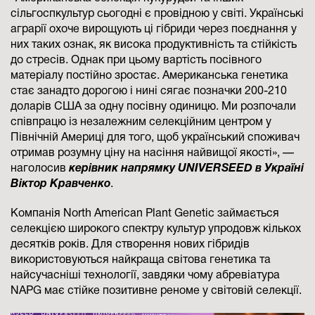
сільгоспкультур сьогодні є провідною у світі. Українські
аграрії охоче вирощують ці гібриди через поєднання у
них таких ознак, як висока продуктивність та стійкість
до стресів. Однак при цьому вартість посівного
матеріалу постійно зростає. Американська генетика
стає занадто дорогою і нині сягає позначки 200-210
доларів США за одну посівну одиницю. Ми розпочали
співпрацю із незалежним селекційним центром у
Північній Америці для того, щоб український споживач
отримав розумну ціну на насіння найвищої якості», —
наголосив
керівник напрямку UNIVERSEED в Україні
Віктор Кравченко
.
Компанія North American Plant Genetic займається
селекцією широкого спектру культур упродовж кількох
десятків років. Для створення нових гібридів
використовуються найкраща світова генетика та
найсучасніші технології, завдяки чому абревіатура
NAPG має стійке позитивне реноме у світовій селекції.