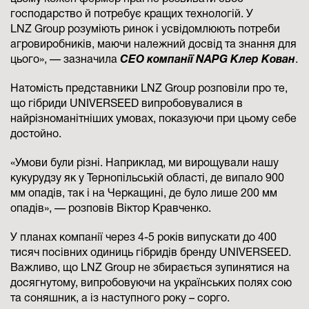
господарство й потребує кращих технологій. У
LNZ Group розуміють ринок і усвідомлюють потреби
агровиробників, маючи належний досвід та знання для
цього», — зазначила
CEO компанії NAPG Клер Кован
.
Натомість представники LNZ Group розповіли про те,
що гібриди UNIVERSEED випробовувалися в
найрізноманітніших умовах, показуючи при цьому себе
достойно.
«Умови були різні. Наприклад, ми вирощували нашу
кукурудзу як у Тернопільській області, де випало 900
мм опадів, так і на Черкащині, де було лише 200 мм
опадів», — розповів Віктор Кравченко.
У планах компанії через 4-5 років випускати до 400
тисяч посівних одиниць гібридів бренду UNIVERSEED.
Важливо, що LNZ Group не збирається зупинятися на
досягнутому, випробовуючи на українських полях сою
та соняшник, а із наступного року – сорго.