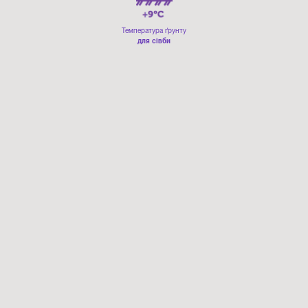
Температура ґрунту
для сівби