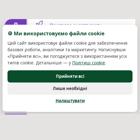
8
Початкова енергія росту
🍪 Ми використовуємо файли cookie
8
Посухостійкість
Цей сайт використовує файли cookie для забезпечення
базової роботи, аналітики та маркетингу. Натиснувши
«Прийняти всі», ви погоджуєтеся з використанням усіх
9
Холодостійкість
типів cookie. Детальніше — у
Політиці cookie
.
9
Стійкість до сажкових хвороб
Прийняти всі
Лише необхідні
9
Cтійкість до фузаріозу
Налаштувати
Cтійкість до кореневого та стеблового
9
вилягання
8
Cтабільність