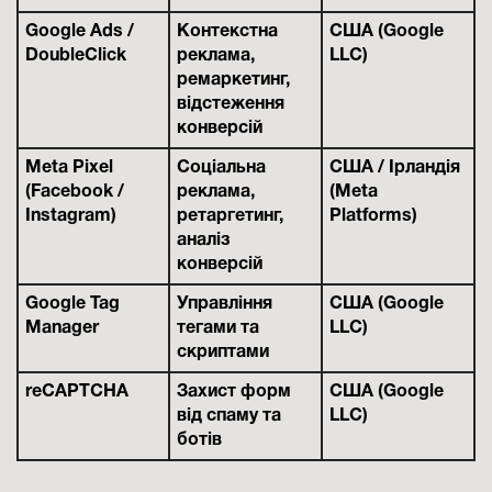
Google Ads /
Контекстна
США (Google
DoubleClick
реклама,
LLC)
ремаркетинг,
відстеження
конверсій
Meta Pixel
Соціальна
США / Ірландія
(Facebook /
реклама,
(Meta
Instagram)
ретаргетинг,
Platforms)
аналіз
конверсій
Google Tag
Управління
США (Google
Manager
тегами та
LLC)
скриптами
reCAPTCHA
Захист форм
США (Google
від спаму та
LLC)
ботів