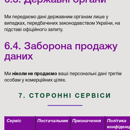
6.3. Державні органи
Ми передаємо дані державним органам лише у
випадках, передбачених законодавством України, на
підставі офіційного запиту.
6.4. Заборона продажу
даних
Ми
ніколи не продаємо
ваші персональні дані третім
особам у комерційних цілях.
7. СТОРОННІ СЕРВІСИ
Сервіс
Постачальник
Призначення
Політика
конфіденц