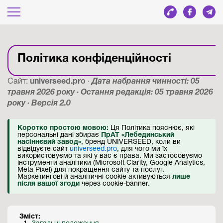
Політика конфіденційності
Сайт:
universeed.pro
·
Дата набрання чинності: 05
травня 2026 року · Остання редакція: 05 травня 2026
року · Версія 2.0
Коротко простою мовою:
Ця Політика пояснює, які
персональні дані збирає
ПрАТ «Лебединський
насіннєвий завод»
, бренд UNIVERSEED, коли ви
відвідуєте сайт
universeed.pro
, для чого ми їх
використовуємо та які у вас є права. Ми застосовуємо
інструменти аналітики (Microsoft Clarity, Google Analytics,
Meta Pixel) для покращення сайту та послуг.
Маркетингові й аналітичні cookie активуються
лише
після вашої згоди
через cookie-banner.
Зміст: