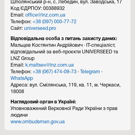
Шполянський р-н, с. Лебедин, вул. Заводська, 17
Код ЄДРПОУ: 00388932
Email:
office@lnz.com.ua
Телефон:
+38 (097) 000-77-72
Сайт:
universeed.pro
Відповідальна особа з питань захисту даних:
Мальцев Костянтин Андрійович · IT-спеціаліст,
відповідальний за веб-проєкти UNIVERSEED та
LNZ Group
Email:
k.maltsev@lnz.com.ua
Телефон:
+38 (067) 474-09-73
·
Telegram
·
WhatsApp
Адреса: вул. Смілянська, 119, кв. 11, м. Черкаси,
18008
Наглядовий орган в Україні:
Уповноважений Верховної Ради України з прав
людини
www.ombudsman.gov.ua