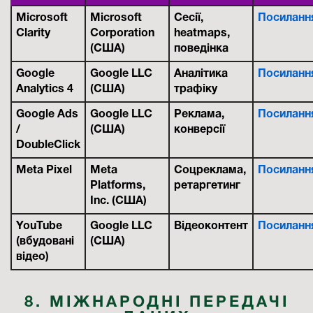
Microsoft
Microsoft
Сесії,
Посиланн
Clarity
Corporation
heatmaps,
(США)
поведінка
Google
Google LLC
Аналітика
Посиланн
Analytics 4
(США)
трафіку
Google Ads
Google LLC
Реклама,
Посиланн
/
(США)
конверсії
DoubleClick
Meta Pixel
Meta
Соцреклама,
Посиланн
Platforms,
ретаргетинг
Inc. (США)
YouTube
Google LLC
Відеоконтент
Посиланн
(вбудовані
(США)
відео)
8. МІЖНАРОДНІ ПЕРЕДАЧІ