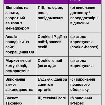
Відповідь на
ПІБ, телефон,
(b) виконання
запити,
email,
договору /
зворотний
повідомлення
переддоговірні
зв'язок з
відносини
менеджером
Аналіз
Cookie, IP, дії на
(a) згода
поведінки на
сайті, записи
користувача
сайті,
сесій
(cookie-banner)
покращення UX
Маркетингові
Cookie, email
(a) згода
комунікації,
(за згоди)
користувача
ремаркетинг
Виконання
Будь-які дані за
(c) виконання
вимог
запитом
правового
законодавства
органів
обов'язку
Захист
IP, технічні логи
(f) законний
законних
інтерес