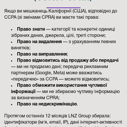
Якщо ви мешканець Каліфорнії (США), відповідно до
CCPA (зі змінами CPRA) ви маєте такі права:
Право знати
— категорії та конкретні одиниці
зібраних даних, джерела, цілі, треті сторони;
Право на видалення
— з урахуванням певних
винятків;
Право на виправлення
;
Право відмовитись від продажу або передачі
— ми не продаємо дані; передача рекламним
партнерам (Google, Meta) може вважатись
«передачею» за CCPA — можете відмовитись;
Право обмежити використання чутливої
інформації
— ми не збираємо чутливу інформацію
за визначенням CPRA;
Право на недискримінацію
.
Протягом останніх 12 місяців LNZ Group збирала:
ідентифікатори (ім'я, email, IP), дані інтернет-активності