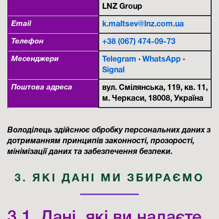
LNZ Group
Email
k.maltsev@lnz.com.ua
Телефон
+38 (067) 474-09-73
Месенджери
Telegram
·
WhatsApp
·
Signal
Поштова адреса
вул. Смілянська, 119, кв. 11,
м. Черкаси, 18008, Україна
Володілець здійснює обробку персональних даних з
дотриманням принципів законності, прозорості,
мінімізації даних та забезпечення безпеки.
3. ЯКІ ДАНІ МИ ЗБИРАЄМО
3.1. Дані, які ви надаєте