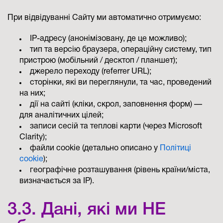
При відвідуванні Сайту ми автоматично отримуємо:
IP-адресу (анонімізовану, де це можливо);
тип та версію браузера, операційну систему, тип
пристрою (мобільний / десктоп / планшет);
джерело переходу (referrer URL);
сторінки, які ви переглянули, та час, проведений
на них;
дії на сайті (кліки, скрол, заповнення форм) —
для аналітичних цілей;
записи сесій та теплові карти (через Microsoft
Clarity);
файли cookie (детально описано у
Політиці
cookie
);
географічне розташування (рівень країни/міста,
визначається за IP).
3.3. Дані, які ми НЕ