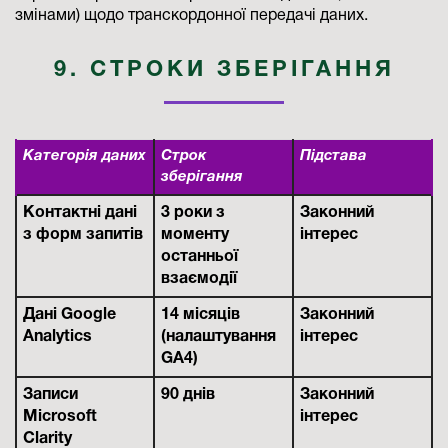
змінами) щодо транскордонної передачі даних.
9. СТРОКИ ЗБЕРІГАННЯ
Категорія даних
Строк
Підстава
зберігання
Контактні дані
3 роки з
Законний
з форм запитів
моменту
інтерес
останньої
взаємодії
Дані Google
14 місяців
Законний
Analytics
(налаштування
інтерес
GA4)
Записи
90 днів
Законний
Microsoft
інтерес
Clarity