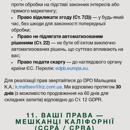
проти обробки на підставі законних інтересів або
прямого маркетингу;
Право відкликати згоду (Ст. 7(3))
— у будь-який
час, без шкоди для законності попередньої
обробки;
Право не підлягати автоматизованим
рішенням (Ст. 22)
— не бути об'єктом виключно
автоматизованих рішень, що суттєво впливають на
вас;
Право подати скаргу
— до наглядового органу
країни ЄС. Перелік:
edpb.europa.eu
.
Для реалізації прав звертайтеся до DPO Мальцева
К.А.:
k.maltsev@lnz.com.ua
. Ми відповімо протягом
30
днів
(з можливістю продовження на 60 днів для
складних запитів) відповідно до Ст. 12 GDPR.
11. ВАШІ ПРАВА —
МЕШКАНЦІ КАЛІФОРНІЇ
(CCPA / CPRA)