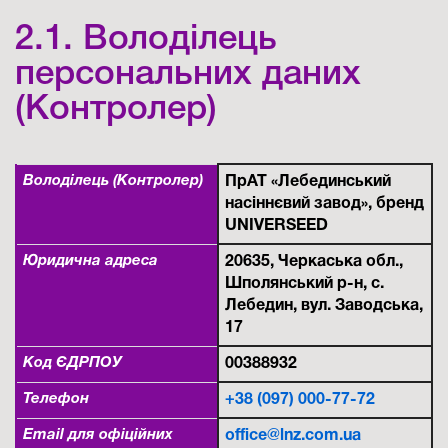
2.1. Володілець
персональних даних
(Контролер)
Володілець (Контролер)
ПрАТ «Лебединський
насіннєвий завод»
, бренд
UNIVERSEED
Юридична адреса
20635, Черкаська обл.,
Шполянський р-н, с.
Лебедин, вул. Заводська,
17
Код ЄДРПОУ
00388932
Телефон
+38 (097) 000-77-72
Email для офіційних
office@lnz.com.ua