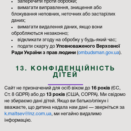
заперечити проти обробки;
вимагати виправлення, знищення або
блокування неповних, неточних або застарілих
даних;
вимагати видалення даних, якщо вони
обробляються незаконно;
відкликати згоду на обробку у будь-який час;
подати скаргу до
Уповноваженого Верховної
Ради України з прав людини
(
ombudsman.gov.ua
).
13. КОНФІДЕНЦІЙНІСТЬ
ДІТЕЙ
Сайт не призначений для осіб віком до
16 років
(ЄС,
Ст. 8 GDPR) або до
13 років
(США, COPPA). Ми свідомо
не збираємо дані дітей. Якщо ви батько/опікун і
вважаєте, що дитина надала нам дані — зверніться за
k.maltsev@lnz.com.ua
, ми негайно видалимо
інформацію.